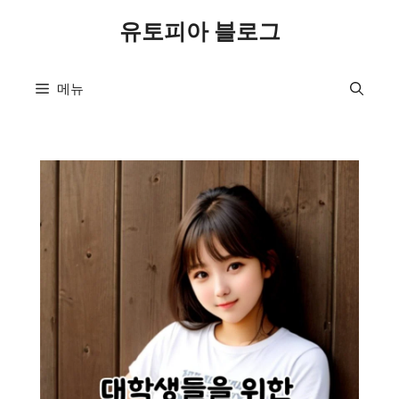
컨
유토피아 블로그
텐
츠
로
메뉴
건
너
뛰
기