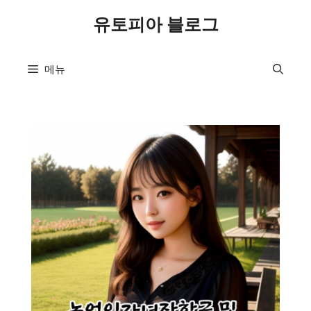
컨
유토피아 블로그
텐
츠
로
메뉴
건
너
뛰
기