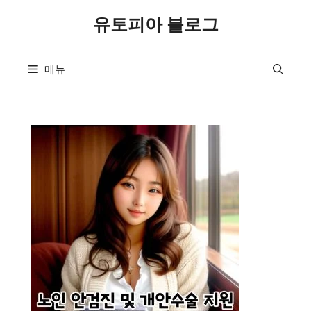
컨
유토피아 블로그
텐
츠
로
메뉴
건
너
뛰
기