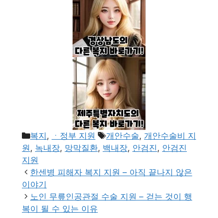
카
태
복지
,
ㆍ정부 지원
개안수술
,
개안수술비 지
테
그
원
,
녹내장
,
망막질환
,
백내장
,
안검진
,
안검진
고
지원
리
한센병 피해자 복지 지원 – 아직 끝나지 않은
이야기
노인 무릎인공관절 수술 지원 – 걷는 것이 행
복이 될 수 있는 이유