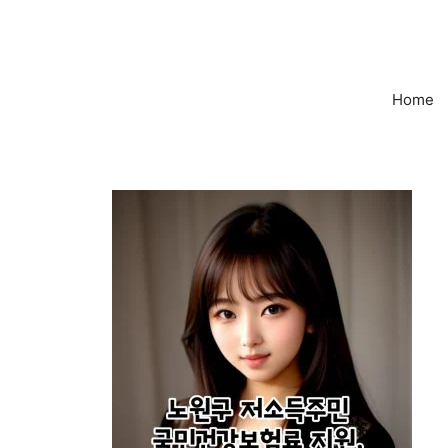
컨
텐
츠
로
Home
건
너
뛰
기