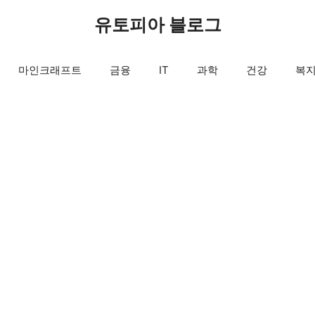
유토피아 블로그
마인크래프트
금융
IT
과학
건강
복