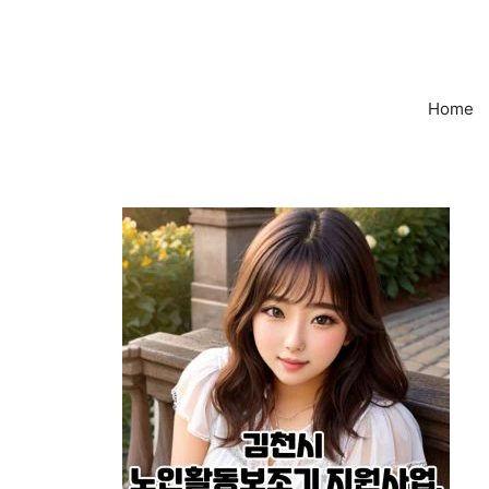
컨
텐
츠
로
Home
건
너
뛰
기