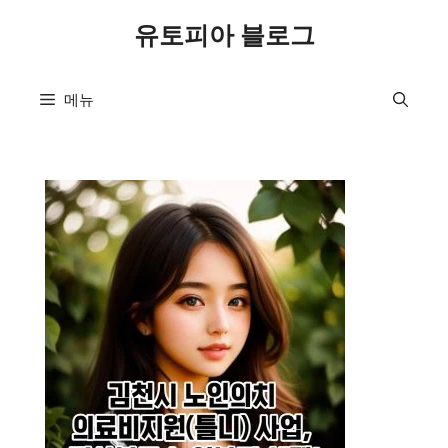
컨
유토피아 블로그
텐
츠
로
메뉴
건
너
뛰
기