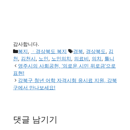
감사합니다.
카
태
복지
,
ㆍ경상북도 복지
경북
,
경상북도
,
김
테
그
천
,
김천시
,
노인
,
노인의치
,
의료비
,
의치
,
틀니
고
영주시의 사회공헌, ‘의로운 시민 위로금’으로
리
표현!
강북구 청년 어학 자격시험 응시료 지원, 강북
구에서 만나보세요!
댓글 남기기