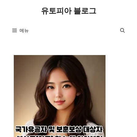
컨
유토피아 블로그
텐
츠
로
메뉴
건
너
뛰
기