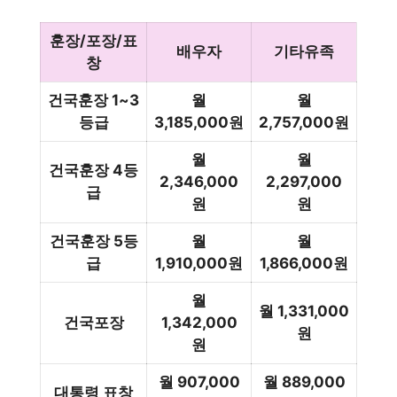
훈장/포장/표
배우자
기타유족
창
건국훈장 1~3
월
월
등급
3,185,000원
2,757,000원
월
월
건국훈장 4등
2,346,000
2,297,000
급
원
원
건국훈장 5등
월
월
급
1,910,000원
1,866,000원
월
월 1,331,000
건국포장
1,342,000
원
원
월 907,000
월 889,000
대통령 표창