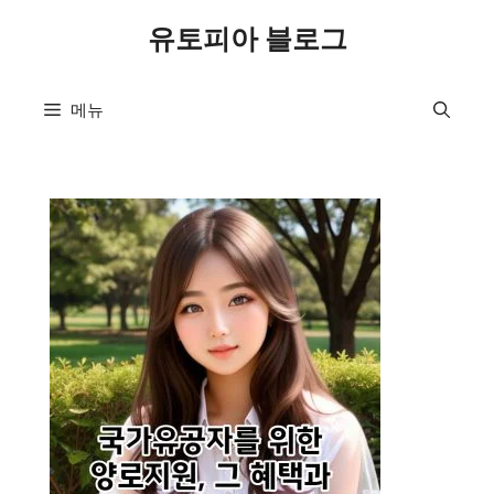
컨
유토피아 블로그
텐
츠
로
메뉴
건
너
뛰
기