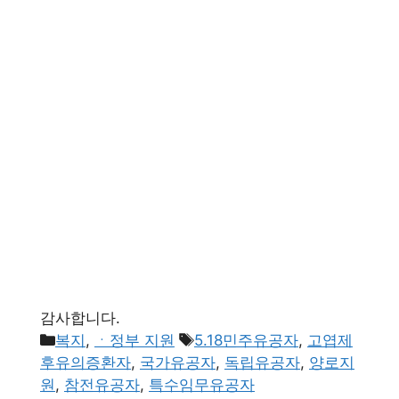
감사합니다.
카
태
복지
,
ㆍ정부 지원
5.18민주유공자
,
고엽제
테
그
후유의증환자
,
국가유공자
,
독립유공자
,
양로지
고
원
,
참전유공자
,
특수임무유공자