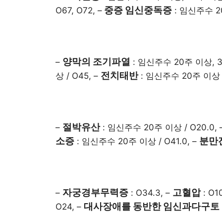
중증 임신중독증
O67, O72, –
: 임신주수 20주
양막의 조기파열
–
: 임신주수 20주 이상, 37
전치태반
상 / O45, –
: 임신주수 20주 이상 / 
절박유산
–
: 임신주수 20주 이상 / O20.0, 
소증
분만
: 임신주수 20주 이상 / O41.0, –
자궁경부무력증
고혈압
–
: O34.3, –
: O10
대사장애를 동반한 임신과다구토
O24, –