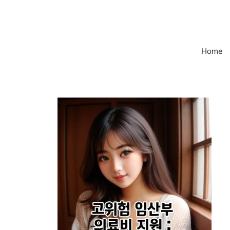
컨
텐
츠
로
Home
건
너
뛰
기