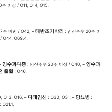
 이상 / O11, O14, O15,
태반조기박리
주 미만 / O42, –
: 임신주수 20주 이
O44, O69.4,
양수과다증
양수과
–
: 임신주수 20주 이상 / O40, –
전 출혈
: O46,
다태임신
당뇨병
, O13, O16, –
: O30, O31, –
:
: O21.1,