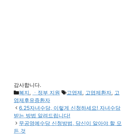
감사합니다.
카
태
복지
,
ㆍ정부 지원
고엽제
,
고엽제환자
,
고
테
그
엽제후유증환자
고
6.25자녀수당, 이렇게 신청하세요! 자녀수당
리
받는 방법 알려드립니다!
무공영예수당 신청방법, 당신이 알아야 할 모
든 것