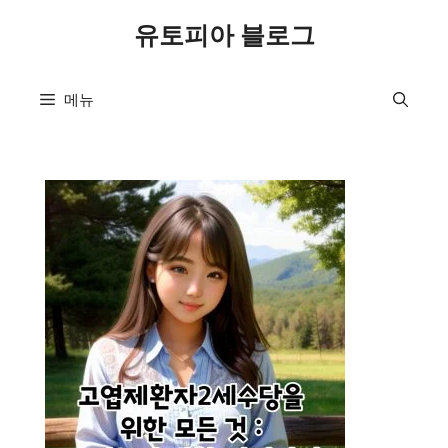
컨
유토피아 블로그
텐
츠
로
메뉴
건
너
뛰
기