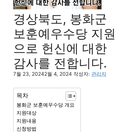
경상북도, 봉화군
보훈예우수당 지원
으로 헌신에 대한
감사를 전합니다.
7월 23, 2024
2월 4, 2024
작성자:
관리자
목차
봉화군 보훈예우수당 개요
지원대상
지원내용
신청방법