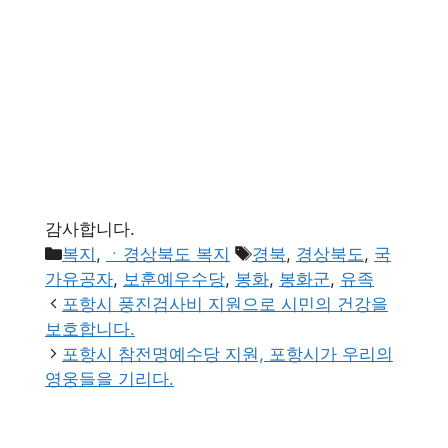
감사합니다.
카
태
복지
,
ㆍ경상북도 복지
경북
,
경상북도
,
국
테
그
가유공자
,
보훈예우수당
,
봉화
,
봉화군
,
유족
고
포항시 풍진검사비 지원으로 시민의 건강을
리
보호합니다.
포항시 참전명예수당 지원, 포항시가 우리의
영웅들을 기리다.