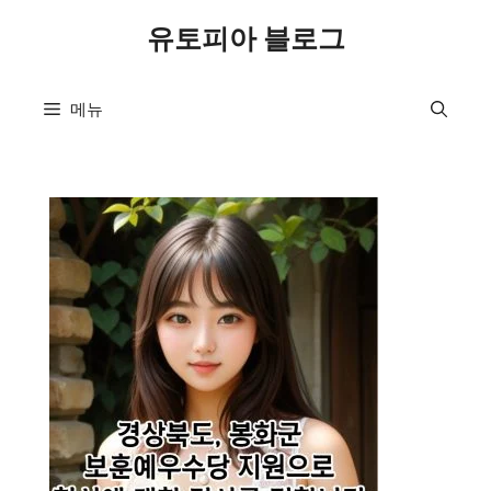
컨
유토피아 블로그
텐
츠
로
메뉴
건
너
뛰
기