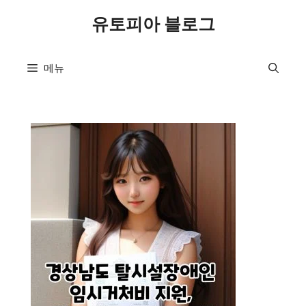
컨
유토피아 블로그
텐
츠
로
메뉴
건
너
뛰
기