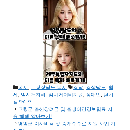
카
태
복지
,
ㆍ경상남도 복지
경남
,
경상남도
,
월
테
그
세
,
임시거처비
,
임시거처비지원
,
장애인
,
탈시
고
설장애인
리
고령군 출산장려금 및 출생아건강보험료 지
원 혜택 알아보기!
영암군 이사비용 및 중개수수료 지원 사업 가