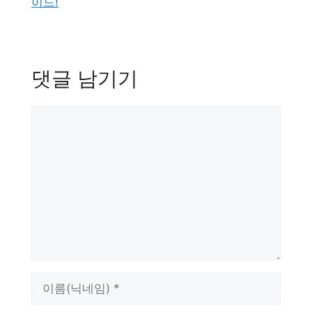
이드!
댓글 남기기
댓
글
이
름