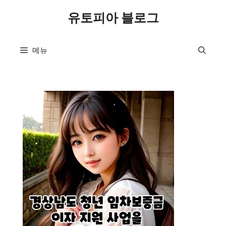
컨
유토피아 블로그
텐
츠
로
메뉴
건
너
뛰
기