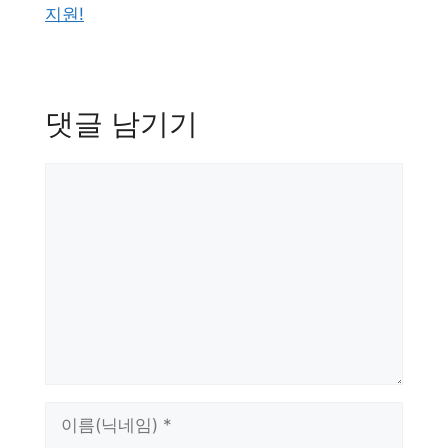
지원!
댓글 남기기
댓
글
이
름