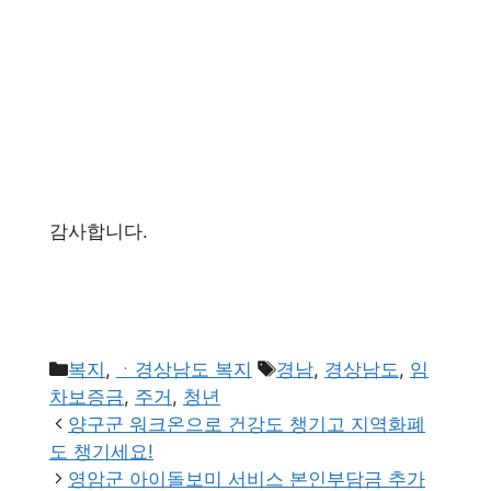
감사합니다.
카
태
복지
,
ㆍ경상남도 복지
경남
,
경상남도
,
임
테
그
차보증금
,
주거
,
청년
고
양구군 워크온으로 건강도 챙기고 지역화폐
리
도 챙기세요!
영암군 아이돌보미 서비스 본인부담금 추가