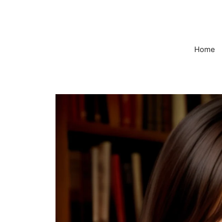
컨
텐
츠
로
Home
건
너
뛰
기