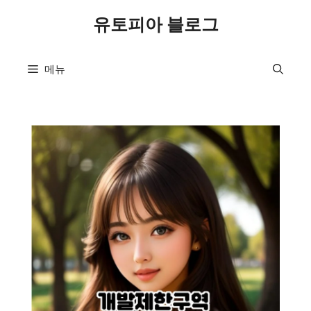
컨
유토피아 블로그
텐
츠
로
메뉴
건
너
뛰
기