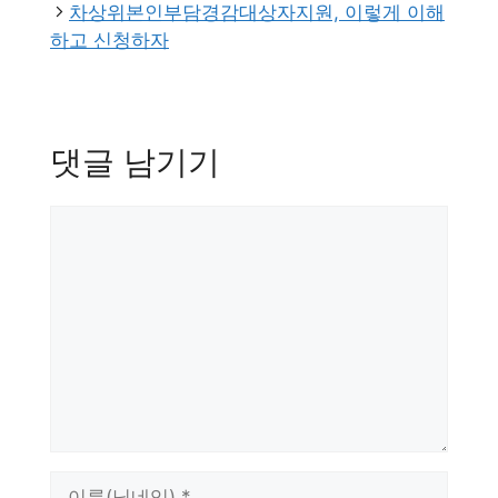
리
차상위본인부담경감대상자지원, 이렇게 이해
하고 신청하자
댓글 남기기
댓
글
이