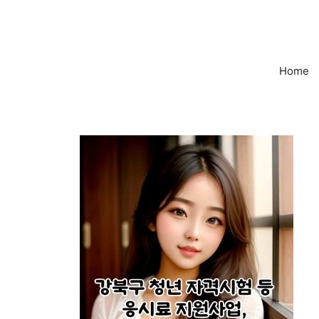
컨
텐
츠
로
Home
건
너
뛰
기