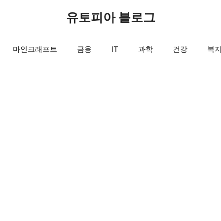
유토피아 블로그
마인크래프트
금융
IT
과학
건강
복