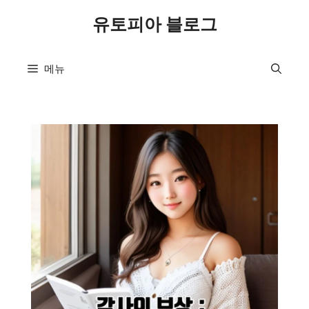
컨
유토피아 블로그
텐
츠
로
메뉴
건
너
뛰
기