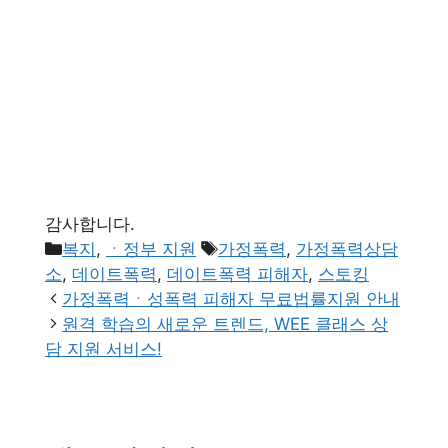
감사합니다.
카
태
복지
,
ㆍ정부 지원
가정폭력
,
가정폭력상담
테
그
소
,
데이트폭력
,
데이트폭력 피해자
,
스토킹
고
가정폭력ㆍ성폭력 피해자 무료법률지원 안내
리
원격 학습의 새로운 트렌드, WEE 클래스 상
담 지원 서비스!