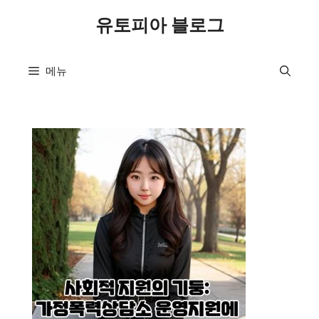
컨
유토피아 블로그
텐
츠
로
메뉴
건
너
뛰
기