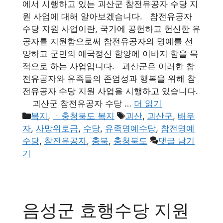
에서 시행하고 있는 괴산군 참전유공자 수당 지
원 사업에 대해 알아보겠습니다. 참전유공자
수당 지원 사업이란, 국가에 공헌하고 헌신한 유
공자를 지원함으로써 참전유공자의 명예를 선
양하고 군민의 애국정신 함양에 이바지 함을 목
적으로 하는 사업입니다. 괴산군은 이러한 참
전유공자와 유족들의 존엄성과 행복을 위해 참
전유공자 수당 지원 사업을 시행하고 있습니다.
괴산군 참전유공자 수당 …
더 읽기
카
태
복지
,
ㆍ충청북도 복지
괴산
,
괴산군
,
배우
테
그
자
,
사망위로금
,
수당
,
유족명예수당
,
참전명예
고
수당
,
참전유공자
,
충북
,
충청북도
댓글 남기
리
기
음성군 효행수당 지원