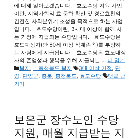
에 대해 알아보겠습니다. 효도수당 지원 사업
이란, 지역사회의 효 문화 확산 및 경로효친의
건전한 사회분위기 조성을 목적으로 하는 사업
입니다. 효도수당이란, 3세대 이상이 함께 사
는 가정에 지급되는 수당입니다. 효도수당은
효도대상자(만 80세 이상 직계존속)를 부양하
는 사람에게 지급됩니다. 효도수당은 효도대상
자의 존엄성과 행복을 위해 지급되는 …
더 읽기
카
태
복지
,
ㆍ충청북도 복지
3대 이상 가정
,
단
테
그
양
,
단양군
,
충북
,
충청북도
,
효도수당
댓글 남
고
기기
리
보은군 장수노인 수당
지원, 매월 지급받는 지