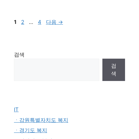
페
페
페
1
2
…
4
다음
→
이
이
이
지
지
지
검색
검
색
IT
ㆍ강원특별자치도 복지
ㆍ경기도 복지