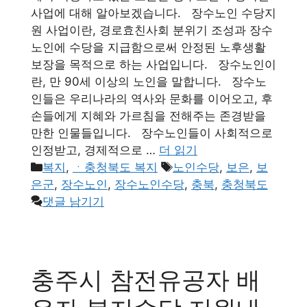
사업에 대해 알아보겠습니다. 장수노인 수당지
원 사업이란, 경로효친사회 분위기 조성과 장수
노인에 수당을 지급함으로써 안정된 노후생활
보장을 목적으로 하는 사업입니다. 장수노인이
란, 만 90세 이상의 노인을 말합니다. 장수노
인들은 우리나라의 역사와 문화를 이어오고, 후
손들에게 지혜와 가르침을 전해주는 존경받을
만한 인물들입니다. 장수노인들이 사회적으로
인정받고, 경제적으로 …
더 읽기
카
태
복지
,
ㆍ충청북도 복지
노인수당
,
보은
,
보
테
그
은군
,
장수노인
,
장수노인수당
,
충북
,
충청북도
고
댓글 남기기
리
충주시 참전유공자 배