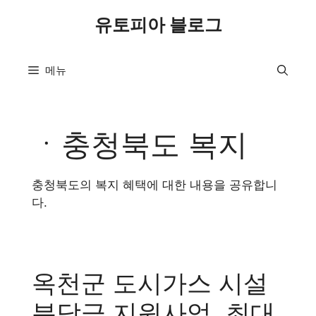
컨
유토피아 블로그
텐
츠
로
메뉴
건
너
뛰
기
ㆍ충청북도 복지
충청북도의 복지 혜택에 대한 내용을 공유합니
다.
옥천군 도시가스 시설
분담금 지원사업, 최대