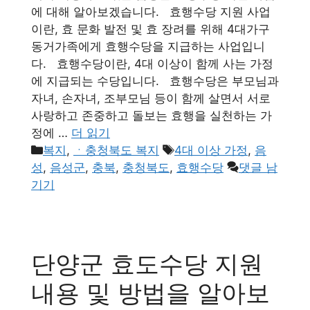
에 대해 알아보겠습니다. 효행수당 지원 사업
이란, 효 문화 발전 및 효 장려를 위해 4대가구
동거가족에게 효행수당을 지급하는 사업입니
다. 효행수당이란, 4대 이상이 함께 사는 가정
에 지급되는 수당입니다. 효행수당은 부모님과
자녀, 손자녀, 조부모님 등이 함께 살면서 서로
사랑하고 존중하고 돌보는 효행을 실천하는 가
정에 …
더 읽기
카
태
복지
,
ㆍ충청북도 복지
4대 이상 가정
,
음
테
그
성
,
음성군
,
충북
,
충청북도
,
효행수당
댓글 남
고
기기
리
단양군 효도수당 지원
내용 및 방법을 알아보