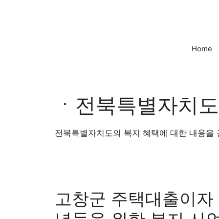
컨
텐
츠
로
Home
건
너
뛰
기
ㆍ전북특별자치도
전북특별자치도의 복지 혜택에 대한 내용을 
고창군 주택대출이자 