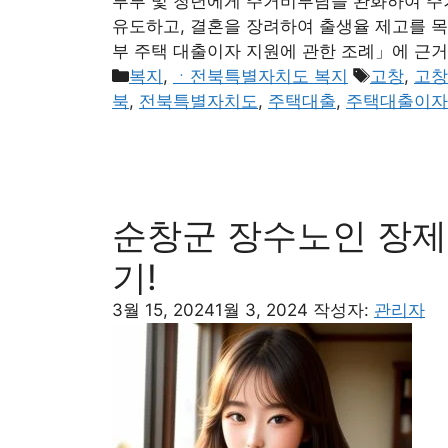
부부 및 청년에게 주거비부담을 완화하여 주
유도하고, 결혼을 장려하여 출생율 제고를 
부 주택 대출이자 지원에 관한 조례」에 근
카
태
복지
,
ㆍ전북특별자치도 복지
고창
,
고창
테
그
북
,
전북특별자치도
,
주택대출
,
주택대출이자
고
리
순창군 장수노인 장제
기!
3월 15, 2024
1월 3, 2024
작성자:
관리자