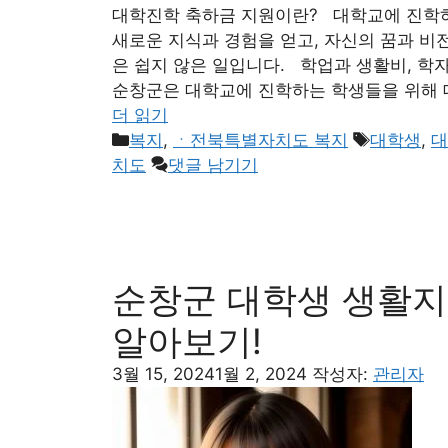
대학진학 축하금 지원이란? 대학교에 진학
새로운 지식과 경험을 얻고, 자신의 꿈과 비
은 쉽지 않은 일입니다. 학업과 생활비, 학
순창군은 대학교에 진학하는 학생들을 위해 
더 읽기
카
태
복지
,
ㆍ전북특별자치도 복지
대학생
,
대
테
그
치도
댓글 남기기
고
리
순창군 대학생 생활지
알아보기!
3월 15, 2024
1월 2, 2024
작성자:
관리자