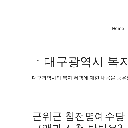
컨
텐
츠
로
Home
건
너
뛰
기
ㆍ대구광역시 복
대구광역시의 복지 혜택에 대한 내용을 공유
군위군 참전명예수당 