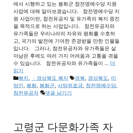
에서 시행하고 있는 봉화군 참전명예수당 지원
사업에 대해 알아보겠습니다. 참전명예수당 지
원 사업이란, 참전유공자 및 유가족의 복지 증진
을 목적으로 하는 사업입니다. 참전유공자와
유가족들은 우리나라의 자유와 평화를 수호하
고, 국가의 발전에 기여한 존경받을 만한 인물들
입니다. 그러나, 참전유공자와 유가족들은 살
아남은 후에도 여러 가지 어려움과 고통을 겪을
수 있습니다. 참전유공자와 유가족들이 …
더
읽기
카
태
복지
,
ㆍ경상북도 복지
경북
,
경상북도
,
미
테
그
망인
,
봉화
,
봉화군
,
사망위로금
,
참전명예수당
,
고
참전유공자
댓글 남기기
리
고령군 다문화가족 자