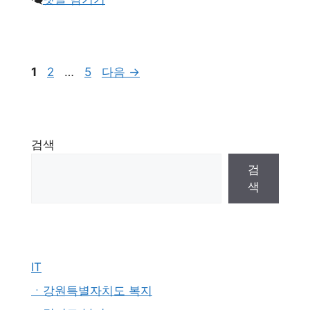
페
페
페
1
2
…
5
다음
→
이
이
이
지
지
지
검색
검
색
IT
ㆍ강원특별자치도 복지