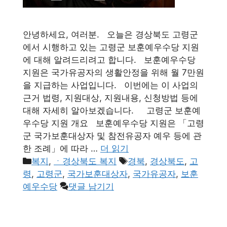
안녕하세요, 여러분. 오늘은 경상북도 고령군
에서 시행하고 있는 고령군 보훈예우수당 지원
에 대해 알려드리려고 합니다. 보훈예우수당
지원은 국가유공자의 생활안정을 위해 월 7만원
을 지급하는 사업입니다. 이번에는 이 사업의
근거 법령, 지원대상, 지원내용, 신청방법 등에
대해 자세히 알아보겠습니다. 고령군 보훈예
우수당 지원 개요 보훈예우수당 지원은 「고령
군 국가보훈대상자 및 참전유공자 예우 등에 관
한 조례」에 따라 …
더 읽기
카
태
복지
,
ㆍ경상북도 복지
경북
,
경상북도
,
고
테
그
령
,
고령군
,
국가보훈대상자
,
국가유공자
,
보훈
고
예우수당
댓글 남기기
리