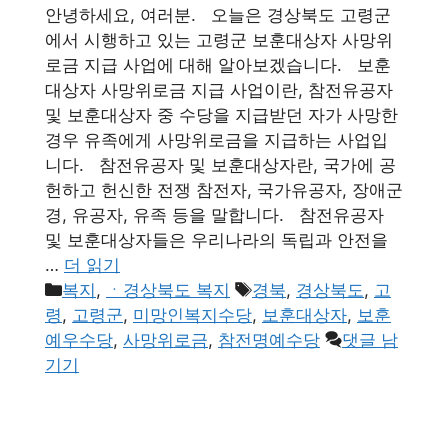
안녕하세요, 여러분. 오늘은 경상북도 고령군
에서 시행하고 있는 고령군 보훈대상자 사망위
로금 지급 사업에 대해 알아보겠습니다. 보훈
대상자 사망위로금 지급 사업이란, 참전유공자
및 보훈대상자 중 수당을 지급받던 자가 사망한
경우 유족에게 사망위로금을 지급하는 사업입
니다. 참전유공자 및 보훈대상자란, 국가에 공
헌하고 헌신한 전쟁 참전자, 국가유공자, 장애군
경, 유공자, 유족 등을 말합니다. 참전유공자
및 보훈대상자들은 우리나라의 독립과 안전을
…
더 읽기
카
태
복지
,
ㆍ경상북도 복지
경북
,
경상북도
,
고
테
그
령
,
고령군
,
미망인복지수당
,
보훈대상자
,
보훈
고
예우수당
,
사망위로금
,
참전명예수당
댓글 남
리
기기