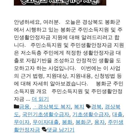
안녕하세요, 여러분. 오늘은 경상북도 봉화군
에서 시행하고 있는 봉화군 주민소득지원 및 주
민생활안정자금 지원에 대해 알려드리려고 합
니다. 주민소득지원 및 주민생활안정자금 지원
은 저소득층 주민에게 적정한 생활안정자금 대
출로 자립기반을 조성하고 안정적인 생활을 도
모하고자 하는 사업입니다. 이번에는 이 사업
의 근거 법령, 지원대상, 지원내용, 신청방법 등
에 대해 자세히 알아보겠습니다. 봉화군 주민
소득지원 개요 주민소득지원 및 주민생활안정
자금 …
더 읽기
카
태
금융
,
ㆍ경상북도 복지
,
복지
경북
,
경상북
테
그
도
,
국민기초생활수급자
,
기초생활수급자
,
대출
,
고
무이자
,
무이자대출
,
봉화
,
봉화군
,
융자
,
주민생
리
활안정자금
댓글 남기기