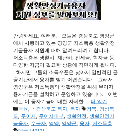
안녕하세요, 여러분. 오늘은 경상북도 영양군
에서 시행하고 있는 영양군 저소득층 생활안정
기금융자 지원에 대해 알려드리려고 합니다.
저소득층은 생활비, 재난비, 전세금, 학자금 등
다양한 자금이 필요한 상황에 직면하게 됩니다.
하지만 그들의 소득수준은 낮아서 일반적인 금
융기관에서 융자를 받기 어렵습니다. 그래서
영양군은 저소득층의 생활안정을 위해 무이자
융자기금을 설치하고 운영하고 있습니다. 이번
에는 이 융자기금에 대한 자세한 …
더 읽기
카
태
금융
,
ㆍ경상북도 복지
,
복지
경북
,
경상북
테
그
도
,
무이자
,
무이자대부
,
생활안정
,
생활안정기
고
금융자
,
수급자
,
영양
,
영양군
,
융자
,
저소득층
리
댓글 남기기