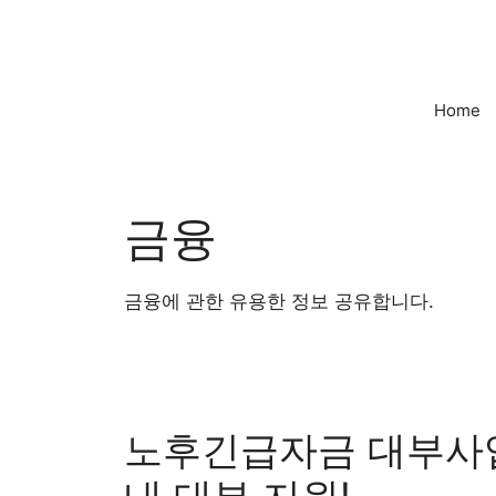
컨
텐
츠
로
Home
건
너
뛰
기
금융
금융에 관한 유용한 정보 공유합니다.
노후긴급자금 대부사업,