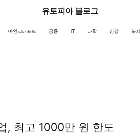
유토피아 블로그
마인크래프트
금융
IT
과학
건강
복
 최고 1000만 원 한도