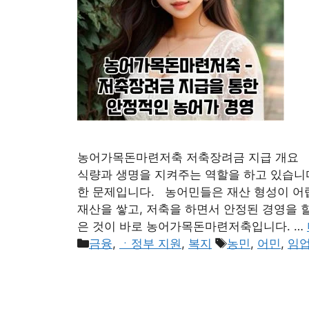
농어가목돈마련저축 저축장려금 지급 개요 
식량과 생명을 지켜주는 역할을 하고 있습니
한 문제입니다. 농어민들은 재산 형성이 어
재산을 쌓고, 저축을 하면서 안정된 경영을 
은 것이 바로 농어가목돈마련저축입니다. …
카
태
금융
,
ㆍ정부 지원
,
복지
농민
,
어민
,
임
테
그
고
리