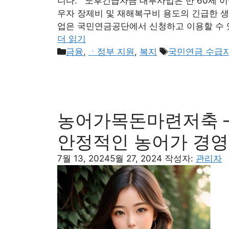
니다. 노후긴급자금 대부사업은 만 60세 이
우자 장제비 및 재해복구비 용도의 긴급한 
업은 국민연금공단에서 신청하고 이용할 수 
더 읽기
카
태
금융
,
ㆍ정부 지원
,
복지
국민연금 수급
테
그
고
리
농어가목돈마련저축 –
안정적인 농어가 경영
7월 13, 2024
5월 27, 2024
작성자:
관리자