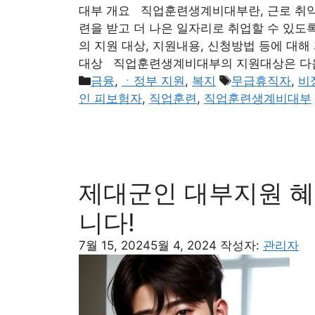
대부 개요 직업훈련생계비대부란, 근로 취약
련을 받고 더 나은 일자리로 취업할 수 있도
의 지원 대상, 지원내용, 신청방법 등에 
대상 직업훈련생계비대부의 지원대상은 다
카
태
금융
,
ㆍ정부 지원
,
복지
무급휴직자
,
비
테
그
인 피보험자
,
직업훈련
,
직업훈련생계비대부
고
리
제대군인 대부지원 혜
니다!
7월 15, 2024
5월 4, 2024
작성자:
관리자