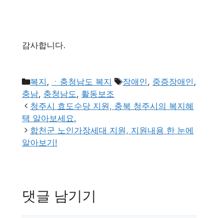
감사합니다.
카
태
복지
,
ㆍ충청남도 복지
장애인
,
중증장애인
,
테
그
충남
,
충청남도
,
활동보조
고
청주시 효도수당 지원, 충북 청주시의 복지혜
리
택 알아보세요.
합천군 노인가장세대 지원, 지원내용 한 눈에
알아보기!
댓글 남기기