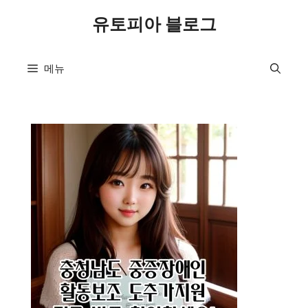
컨
유토피아 블로그
텐
츠
로
메뉴
건
너
뛰
기