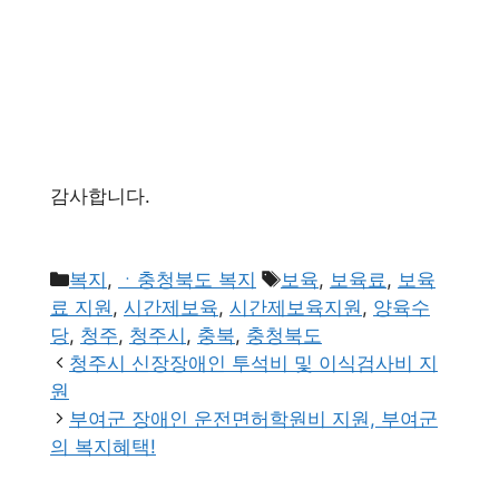
감사합니다.
카
태
복지
,
ㆍ충청북도 복지
보육
,
보육료
,
보육
테
그
료 지원
,
시간제보육
,
시간제보육지원
,
양육수
고
당
,
청주
,
청주시
,
충북
,
충청북도
리
청주시 신장장애인 투석비 및 이식검사비 지
원
부여군 장애인 운전면허학원비 지원, 부여군
의 복지혜택!