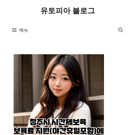
컨
유토피아 블로그
텐
츠
로
메뉴
건
너
뛰
기