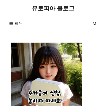
컨
유토피아 블로그
텐
츠
로
메뉴
건
너
뛰
기