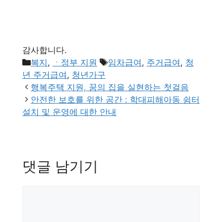
감사합니다.
카
태
복지
,
ㆍ정부 지원
임차급여
,
주거급여
,
청
테
그
년 주거급여
,
청년가구
고
행복주택 지원, 꿈의 집을 실현하는 첫걸음
리
안전한 보호를 위한 공간 : 학대피해아동 쉼터
설치 및 운영에 대한 안내
댓글 남기기
댓
글