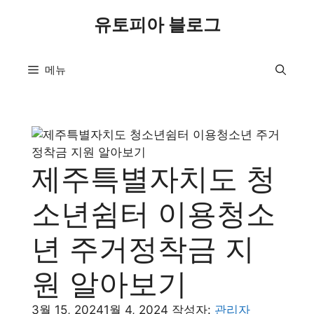
컨
유토피아 블로그
텐
츠
로
메뉴
건
너
뛰
기
제주특별자치도 청
소년쉼터 이용청소
년 주거정착금 지
원 알아보기
3월 15, 2024
1월 4, 2024
작성자:
관리자