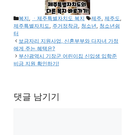
카
태
복지
,
ㆍ제주특별자치도 복지
제주
,
제주도
,
테
그
제주특별자치도
,
주거정착금
,
청소년
,
청소년쉼
고
터
리
보금자리 지원사업, 신혼부부와 다자녀 가정
에게 주는 혜택은?
부산광역시 기장군 어린이집 신입생 입학준
비금 지원 확인하기!
댓글 남기기
댓
글