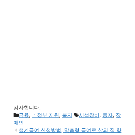
감사합니다.
카
태
금융
,
ㆍ정부 지원
,
복지
시설장비
,
융자
,
장
테
그
애인
고
생계급여 신청방법, 맞춤형 급여로 삶의 질 향