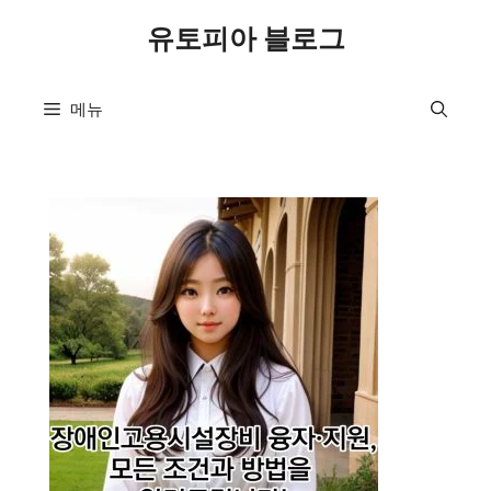
컨
유토피아 블로그
텐
츠
로
메뉴
건
너
뛰
기