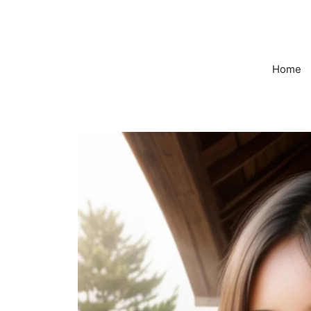
컨
텐
츠
로
Home
건
너
뛰
기