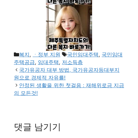
카
태
복지
,
ㆍ정부 지원
국민임대주택
,
국민임대
테
그
주택공급
,
임대주택
,
저소득층
고
국가유공자 대부 방법, 국가유공자등대부지
리
원으로 경제적 자유를!
안정된 생활을 위한 첫걸음 : 재해위로금 지급
의 모든것!
댓글 남기기