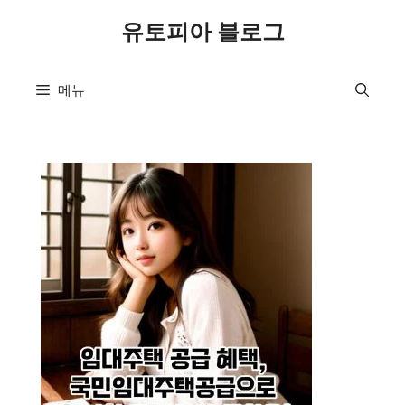
컨
유토피아 블로그
텐
츠
로
메뉴
건
너
뛰
기