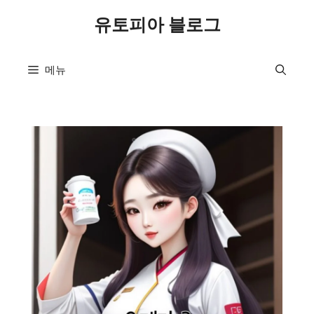
컨
유토피아 블로그
텐
츠
로
메뉴
건
너
뛰
기