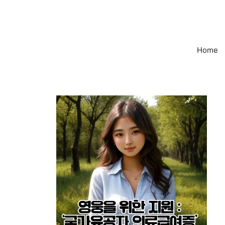
컨
텐
츠
로
Home
건
너
뛰
기