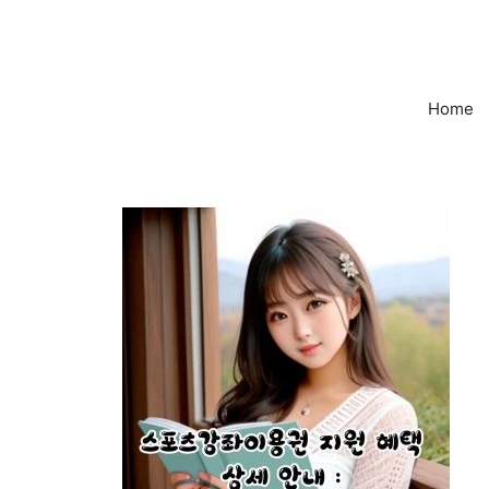
컨
텐
츠
로
Home
건
너
뛰
기