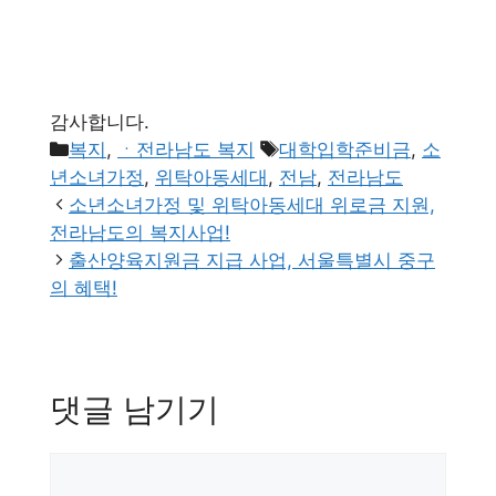
감사합니다.
카
태
복지
,
ㆍ전라남도 복지
대학입학준비금
,
소
테
그
년소녀가정
,
위탁아동세대
,
전남
,
전라남도
고
소년소녀가정 및 위탁아동세대 위로금 지원,
리
전라남도의 복지사업!
출산양육지원금 지급 사업, 서울특별시 중구
의 혜택!
댓글 남기기
댓
글