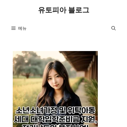
컨
유토피아 블로그
텐
츠
로
메뉴
건
너
뛰
기