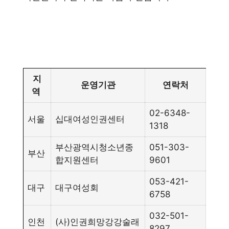
지
운영기관
연락처
역
02-6348-
서울
십대여성인권센터
1318
부산광역시청소년종
051-303-
부산
합지원센터
9601
053-421-
대구
대구여성회
6758
032-501-
인천
(사)인권희망강강술래
8297