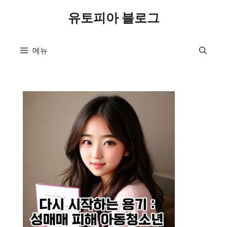
컨
유토피아 블로그
텐
츠
로
메뉴
건
너
뛰
기