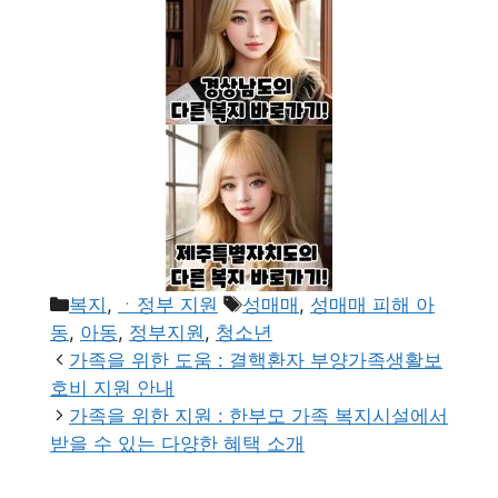
카
태
복지
,
ㆍ정부 지원
성매매
,
성매매 피해 아
테
그
동
,
아동
,
정부지원
,
청소년
고
가족을 위한 도움 : 결핵환자 부양가족생활보
리
호비 지원 안내
가족을 위한 지원 : 한부모 가족 복지시설에서
받을 수 있는 다양한 혜택 소개