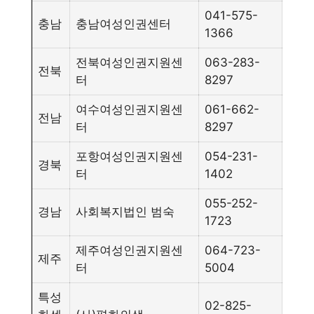
041-575-
충남
충남여성인권센터
1366
전북여성인권지원센
063-283-
전북
터
8297
여수여성인권지원센
061-662-
전남
터
8297
포항여성인권지원센
054-231-
경북
터
1402
055-252-
경남
사회복지법인 범숙
1723
제주여성인권지원센
064-723-
제주
터
5004
특성
02-825-