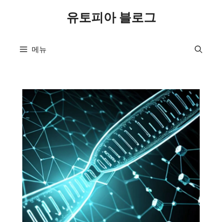
컨
유토피아 블로그
텐
츠
로
메뉴
건
너
뛰
기