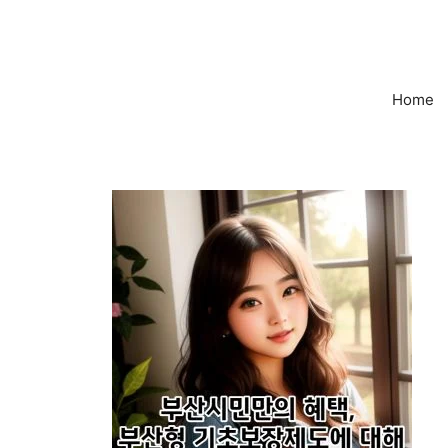
컨
텐
츠
로
Home
건
너
뛰
기