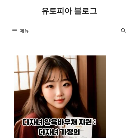
컨
유토피아 블로그
텐
츠
로
메뉴
건
너
뛰
기