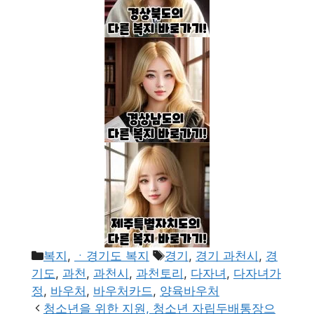
카
태
복지
,
ㆍ경기도 복지
경기
,
경기 과천시
,
경
테
그
기도
,
과천
,
과천시
,
과천토리
,
다자녀
,
다자녀가
고
정
,
바우처
,
바우처카드
,
양육바우처
리
청소년을 위한 지원, 청소년 자립두배통장으