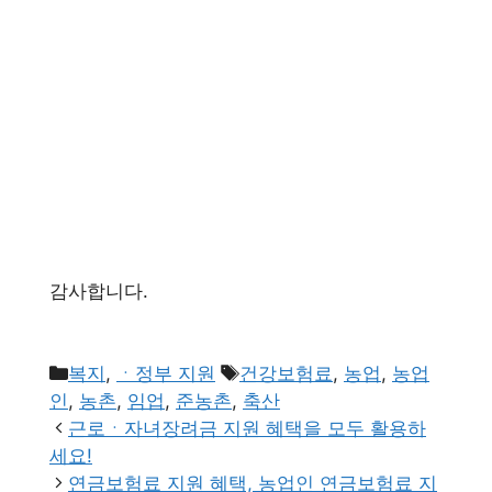
감사합니다.
카
태
복지
,
ㆍ정부 지원
건강보험료
,
농업
,
농업
테
그
인
,
농촌
,
임업
,
준농촌
,
축산
고
근로ㆍ자녀장려금 지원 혜택을 모두 활용하
리
세요!
연금보험료 지원 혜택, 농업인 연금보험료 지