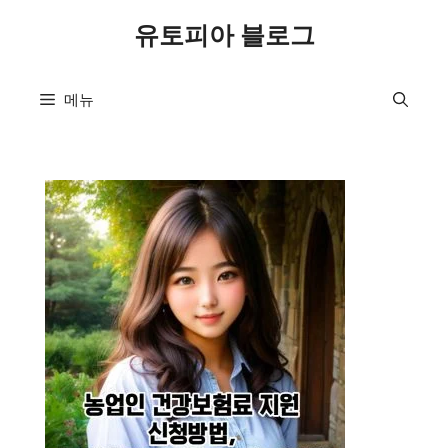
컨
유토피아 블로그
텐
츠
로
메뉴
건
너
뛰
기