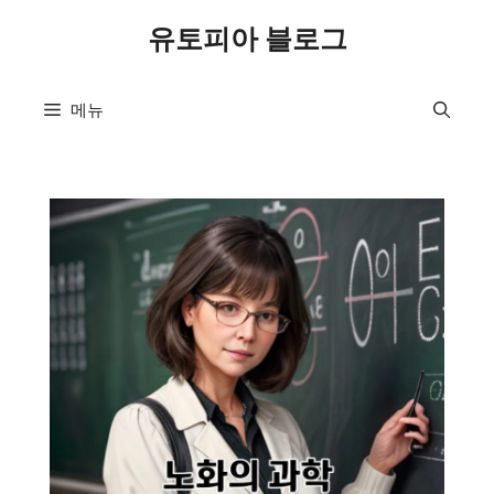
컨
유토피아 블로그
텐
츠
로
메뉴
건
너
뛰
기