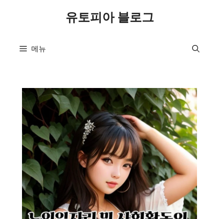
컨
유토피아 블로그
텐
츠
로
메뉴
건
너
뛰
기