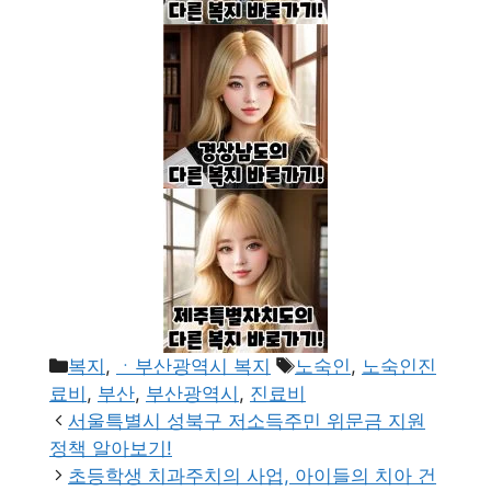
카
태
복지
,
ㆍ부산광역시 복지
노숙인
,
노숙인진
테
그
료비
,
부산
,
부산광역시
,
진료비
고
서울특별시 성북구 저소득주민 위문금 지원
리
정책 알아보기!
초등학생 치과주치의 사업, 아이들의 치아 건