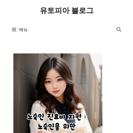
컨
유토피아 블로그
텐
츠
로
메뉴
건
너
뛰
기