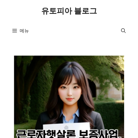
컨
유토피아 블로그
텐
츠
로
메뉴
건
너
뛰
기