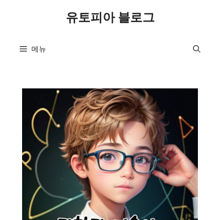
컨
유토피아 블로그
텐
츠
로
메뉴
건
너
뛰
기